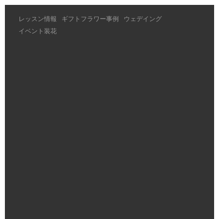
レッスン情報
ギフトフラワー事例
ウェデイング
イベント装花
ウェデイング
[%article_list_start%]
[!% if (image.url!="") { %]
[!% } %]
[%article_date_notime_wa%]
[%title%]
[%lead%]
[%article_short_50%]
[%category%]
[%tags%]